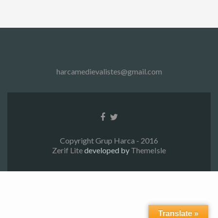
harcamedievalistes@gmail.com
Enlace
Enlace
de
de
Facebook
Twitter
Copyright Grup Harca - 2016
Zerif Lite
developed by
ThemeIsle
Translate »