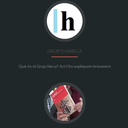
Go
to
Grupo
Harca
GRUPO HARCA
Què és el Grup Harca? Ací t’ho expliquem breument
Go
to
Llibres