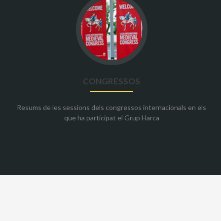
Go
to
Congressos
CONGRESSOS
Resums de les sessions dels congressos internacionals en els
que ha participat el Grup Harca