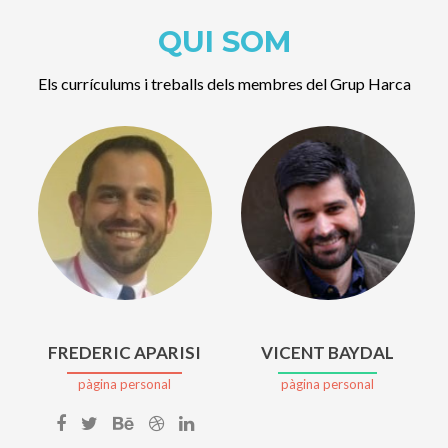
QUI SOM
Els currículums i treballs dels membres del Grup Harca
FREDERIC APARISI
VICENT BAYDAL
pàgina personal
pàgina personal
Cuenta
Cuenta
Cuenta
Cuenta
Cuenta