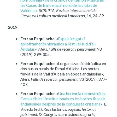
les Cases de Bàrcena, al nord de la ciutat de
València
»,
SCRIPTA, Revista internacional de
literatura i cultura medieval i moderna
, 16, 24-39.
2019
Ferran Esquilache
, «
Espais irrigats i
aprofitaments hidràulics a l’est I al sud d’al-
Àndalus
»,
Afers. Fulls de recerca i pensament
, 93
(2019), 299-305.
Ferran Esquilache
, «L’organització hidràulica en
dos husun rurals de l’amal d’Alzira. Les hortes
fluvials de la Vall d’Alcalà en època andalusina»,
Afers. Fulls de recerca i pensament
, 93 (2019), 377-
407.
Ferran Esquilache
, «
Una herència reconstruïda.
Canvis físics i institucionals en les hortes fluvials
andalusines després de la conquesta cristiana
», E.
Vicedo (ed.),
Recs històrics: pagesia, història i
patrimoni. IX Congrés sobre sistemes agraris,