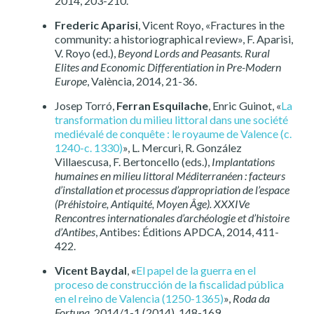
2014, 203-210.
Frederic Aparisi
, Vicent Royo, «Fractures in the
community: a historiographical review», F. Aparisi,
V. Royo (ed.),
Beyond Lords and Peasants. Rural
Elites and Economic Differentiation in Pre-Modern
Europe
, València, 2014, 21-36.
Josep Torró,
Ferran Esquilache
, Enric Guinot, «
La
transformation du milieu littoral dans une société
mediévalé de conquête : le royaume de Valence (c.
1240-c. 1330)
», L. Mercuri, R. González
Villaescusa, F. Bertoncello (eds.),
Implantations
humaines en milieu littoral Méditerranéen : facteurs
d’installation et processus d’appropriation de l’espace
(Préhistoire, Antiquité, Moyen Âge). XXXIVe
Rencontres internationales d’archéologie et d’histoire
d’Antibes
, Antibes: Éditions APDCA, 2014, 411-
422.
Vicent Baydal
, «
El papel de la guerra en el
proceso de construcción de la fiscalidad pública
en el reino de Valencia (1250-1365)
»,
Roda da
Fortuna
, 2014/1-1 (2014), 148-169.