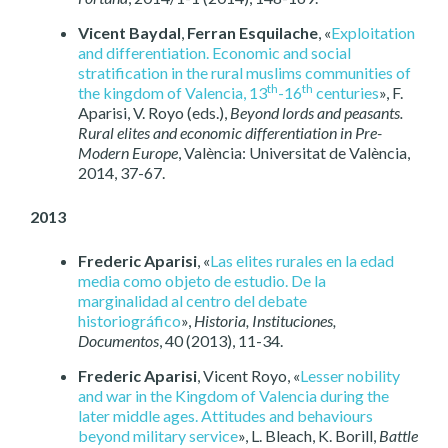
Vicent Baydal
,
Ferran Esquilache
, «
Exploitation
and differentiation. Economic and social
stratification in the rural muslims communities of
th
th
the kingdom of Valencia, 13
-16
centuries
», F.
Aparisi, V. Royo (eds.),
Beyond lords and peasants.
Rural elites and economic differentiation in Pre-
Modern Europe
, València: Universitat de València,
2014, 37-67.
2013
Frederic Aparisi
, «
Las elites rurales en la edad
media como objeto de estudio. De la
marginalidad al centro del debate
historiográfico
»,
Historia, Instituciones,
Documentos
, 40 (2013), 11-34.
Frederic Aparisi
, Vicent Royo, «
Lesser nobility
and war in the Kingdom of Valencia during the
later middle ages. Attitudes and behaviours
beyond military service
», L. Bleach, K. Borill,
Battle