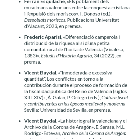
Ferran Esquilache
, «Els poblament dels
musulmans valencians entre la conquesta cristiana
i l’expulsió dels moriscos», I. Donoso (ed.),
Despoblats moriscos
, Publicacions Universitat
d’Alacant, 2023, en premsa.
Frederic Aparisi
, «Diferenciació camperola i
distribució de la riquesa al si d’una petita
comunitat rural de l’horta de València (Vinalesa,
1383)»,
Estudis d’Història Agraria
, 34 (2022), en
premsa.
Vicent Baydal
, «”Inmoderada e excessiva
quantitat”. Los conflictos en torno a la
contribución durante el proceso de formación de
la fiscalidad pública del Reino de Valencia (siglos
XIII-XIV)», Á. Galan, P. Ortego (eds.),
Cultura fiscal
y contribuyentes en las épocas medieval y moderna
,
Sevilla: Universidad de Sevilla, en premsa.
Vicent Baydal
,
«La historiografía valenciana y el
Archivo de la Corona de Aragón», E. Sarasa, M.L.
Rodrigo-Estevan,
Archivo de la Corona de Aragón: