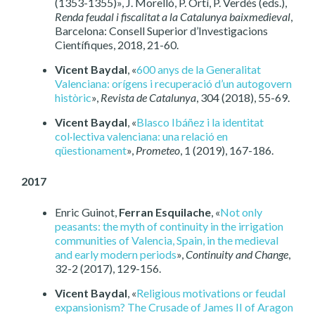
(1353-1355)», J. Morelló, P. Ortí, P. Verdés (eds.),
Renda feudal i fiscalitat a la Catalunya baixmedieval
,
Barcelona: Consell Superior d’Investigacions
Científiques, 2018, 21-60.
Vicent Baydal
, «
600 anys de la Generalitat
Valenciana: orígens i recuperació d’un autogovern
històric
»,
Revista de Catalunya
, 304 (2018), 55-69.
Vicent Baydal
, «
Blasco Ibáñez i la identitat
col·lectiva valenciana: una relació en
qüestionament
»,
Prometeo
, 1 (2019), 167-186.
2017
Enric Guinot,
Ferran Esquilache
, «
Not only
peasants: the myth of continuity in the irrigation
communities of Valencia, Spain, in the medieval
and early modern periods
»,
Continuity and Change
,
32-2 (2017), 129-156.
Vicent Baydal
, «
Religious motivations or feudal
expansionism? The Crusade of James II of Aragon