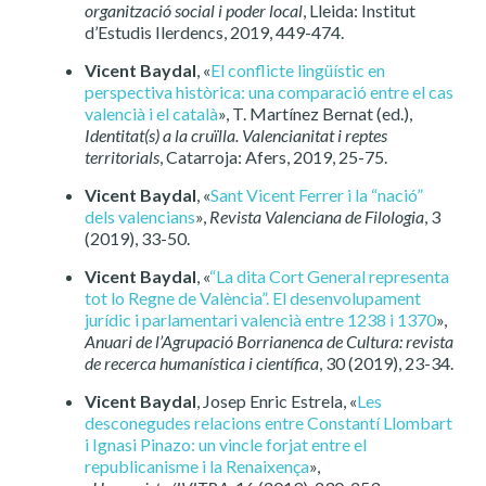
organització social i poder local
, Lleida: Institut
d’Estudis Ilerdencs, 2019, 449-474.
Vicent Baydal
, «
El conflicte lingüístic en
perspectiva històrica: una comparació entre el cas
valencià i el català
», T. Martínez Bernat (ed.),
Identitat(s) a la cruïlla. Valencianitat i reptes
territorials
, Catarroja: Afers, 2019, 25-75.
Vicent Baydal
, «
Sant Vicent Ferrer i la “nació”
dels valencians
»,
Revista Valenciana de Filologia
, 3
(2019), 33-50.
Vicent Baydal
, «
“La dita Cort General representa
tot lo Regne de València”. El desenvolupament
jurídic i parlamentari valencià entre 1238 i 1370
»,
Anuari de l’Agrupació Borrianenca de Cultura: revista
de recerca humanística i científica
, 30 (2019), 23-34.
Vicent Baydal
, Josep Enric Estrela, «
Les
desconegudes relacions entre Constantí Llombart
i Ignasi Pinazo: un vincle forjat entre el
republicanisme i la Renaixença
»,