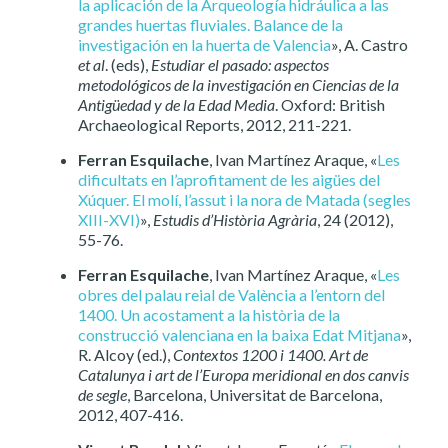
la aplicación de la Arqueología hidráulica a las
grandes huertas fluviales. Balance de la
investigación en la huerta de Valencia
», A. Castro
et al
. (eds),
Estudiar el pasado: aspectos
metodológicos de la investigación en Ciencias de la
Antigüedad y de la Edad Media
. Oxford: British
Archaeological Reports, 2012, 211-221.
Ferran Esquilache
, Ivan Martínez Araque, «
Les
dificultats en l’aprofitament de les aigües del
Xúquer. El molí, l’assut i la nora de Matada (segles
XIII-XVI)
»,
Estudis d’Història Agrària
, 24 (2012),
55-76.
Ferran Esquilache
, Ivan Martínez Araque, «
Les
obres del palau reial de València a l’entorn del
1400. Un acostament a la història de la
construcció valenciana en la baixa Edat Mitjana
»,
R. Alcoy (ed.),
Contextos 1200 i 1400. Art de
Catalunya i art de l’Europa meridional en dos canvis
de segle
, Barcelona, Universitat de Barcelona,
2012, 407-416.