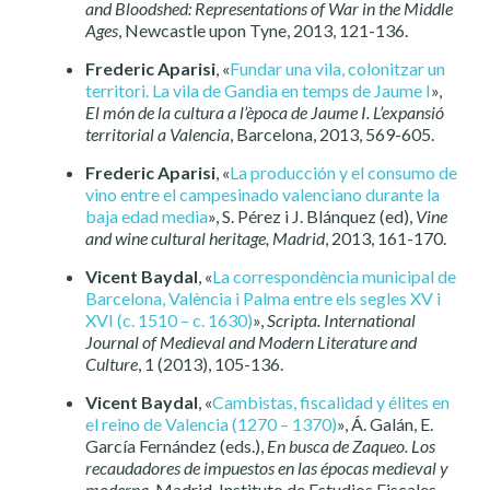
and Bloodshed: Representations of War in the Middle
Ages
, Newcastle upon Tyne, 2013, 121-136.
Frederic Aparisi
, «
Fundar una vila, colonitzar un
territori. La vila de Gandia en temps de Jaume I
»,
El món de la cultura a l’època de Jaume I. L’expansió
territorial a Valencia
, Barcelona, 2013, 569-605.
Frederic Aparisi
, «
La producción y el consumo de
vino entre el campesinado valenciano durante la
baja edad media
», S. Pérez i J. Blánquez (ed),
Vine
and wine cultural heritage, Madrid
, 2013, 161-170.
Vicent Baydal
, «
La correspondència municipal de
Barcelona, València i Palma entre els segles XV i
XVI (c. 1510 – c. 1630)
»,
Scripta. International
Journal of Medieval and Modern Literature and
Culture
, 1 (2013), 105-136.
Vicent Baydal
, «
Cambistas, fiscalidad y élites en
el reino de Valencia (1270 – 1370)
», Á. Galán, E.
García Fernández (eds.),
En busca de Zaqueo. Los
recaudadores de impuestos en las épocas medieval y
moderna
, Madrid, Instituto de Estudios Fiscales,