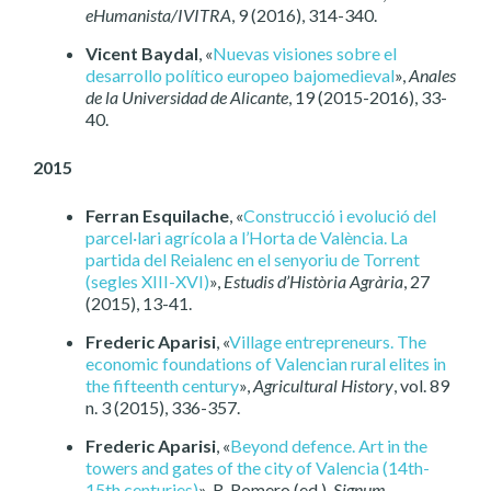
eHumanista/IVITRA
, 9 (2016), 314-340.
Vicent Baydal
, «
Nuevas visiones sobre el
desarrollo político europeo bajomedieval
»,
Anales
de la Universidad de Alicante
, 19 (2015-2016), 33-
40.
2015
Ferran Esquilache
, «
Construcció i evolució del
parcel·lari agrícola a l’Horta de València. La
partida del Reialenc en el senyoriu de Torrent
(segles XIII-XVI)
»,
Estudis d’Història Agrària
, 27
(2015), 13-41.
Frederic Aparisi
, «
Village entrepreneurs. The
economic foundations of Valencian rural elites in
the fifteenth century
»,
Agricultural History
, vol. 89
n. 3 (2015), 336-357.
Frederic Aparisi
, «
Beyond defence. Art in the
towers and gates of the city of Valencia (14th-
15th centuries)
», R. Romero (ed.),
Signum