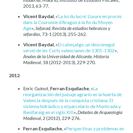
2013, 63-77.
Vicent Baydal
, «
‘La loi du lucre’. L’usure en procès
dans la Couronne d’Aragon à la fin du Moyen
Age
»,
Sefarad. Revista de estudios hebraicos y
sefardíes
, 73-1 (2013), 255-262.
Vicent Baydal
, «
El cabeçatge, un desconegut
servei de les Corts valencianes de 1301-1302
»,
Anales de la Universidad de Alicante. Historia
Medieval
, 18 (2012-2013), 229-270.
2012
Enric Guinot,
Ferran Esquilache
, «
La
reorganización del paisaje agrario en la huerta de
Valencia después de la conquista cristiana. El
sistema hidráulico y el parcelario de Montcada y
Benifaraig en el siglo XIII
»,
Debates de Arqueología
Medieval
, 2 (2012), 229-276.
Ferran Esquilache
, «
Perspectivas y problemas en