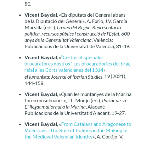
50.
Vicent Baydal
, «Els diputats del General abans
de la Diputació del General», A. Furió, J.V. García
Marsilla (eds.),
La veu del Regne. Representació
política, recursos públics i construcció de l’Estat. 600
anys de la Generalitat Valenciana
, València:
Publicacions de la Universitat de València, 31-49.
Vicent Baydal
, «
“Certos et speciales
procuratores nostros”. Les procuradories del braç
reial a les Corts valencianes del 1314
»,
, 19 (2021),
eHumanista: Journal of Iberian Studies
144-158.
Vicent Baydal
, «Quan les muntanyes de la Marina
foren musulmanes», J.L. Monjo (ed.),
Parlar de sa.
El llegat mallorquí a la Marina
, Alacant:
Publicacions de la Universitat d’Alacant, 19-27.
Vicent Baydal
, «
From Catalans and Aragonese to
Valencians: The Role of Polities in the Making of
the Medieval Valencian Identity
», A. Cortijo, V.