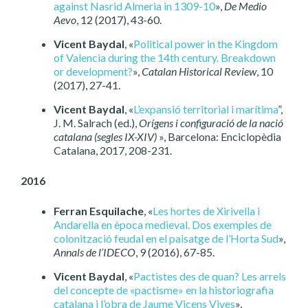
against Nasrid Almeria in 1309-10
»,
De Medio
Aevo
, 12 (2017), 43-60.
Vicent Baydal
, «
Political power in the Kingdom
of Valencia during the 14th century. Breakdown
or development?
»,
Catalan Historical Review
, 10
(2017), 27-41.
Vicent Baydal
, «
L’expansió territorial i marítima
”,
J. M. Salrach (ed.),
Orígens i configuració de la nació
catalana (segles IX-XIV)
», Barcelona: Enciclopèdia
Catalana, 2017, 208-231.
2016
Ferran Esquilache
, «
Les hortes de Xirivella i
Andarella en època medieval. Dos exemples de
colonització feudal en el paisatge de l’Horta Sud
»,
Annals de l’IDECO
, 9 (2016), 67-85.
Vicent Baydal
, «
Pactistes des de quan? Les arrels
del concepte de «pactisme» en la historiografia
catalana i l’obra de Jaume Vicens Vives
»,