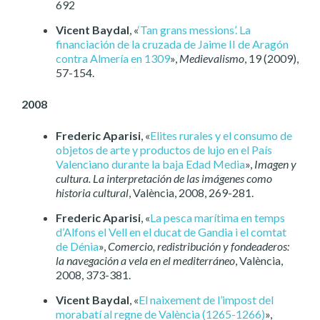
692
Vicent Baydal
, «
‘Tan grans messions’. La
financiación de la cruzada de Jaime II de Aragón
contra Almería en 1309
»,
Medievalismo
, 19 (2009),
57-154.
2008
Frederic Aparisi
, «
Elites rurales y el consumo de
objetos de arte y productos de lujo en el País
Valenciano durante la baja Edad Media
»,
Imagen y
cultura. La interpretación de las imágenes como
historia cultural
, València, 2008, 269-281.
Frederic Aparisi
, «
La pesca marítima en temps
d’Alfons el Vell en el ducat de Gandia i el comtat
de Dénia
»,
Comercio, redistribución y fondeaderos:
la navegación a vela en el mediterráneo
, València,
2008, 373-381.
Vicent Baydal
, «
El naixement de l’impost del
morabatí al regne de València (1265-1266)
»,