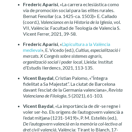
Frederic Aparisi
, «La carrera eclesiástica como
vía de promoción social para las elites rurales.
Bernat Fenollar (ca. 1425-ca. 1503)» E. Callado
(coord.),
Valencianos en la Historia de la Iglesia
, vol.
VII, València: Facultad de Teología de Valencia S.
Vicent Ferrer, 2021, 39-58.
Frederic Aparisi
, «
L’apicultura a la València
medieval
», E. Vicedo (ed.),
Cultius, especialització i
mercats. X Congrés sobre sistemes agraris,
organització social i poder local
, Lleida: Institut
d’Estudis Ilerdencs, 2021, 113-135.
Vicent Baydal
, Cristian Palomo, «”Íntegra
fidelitat a Sa Majestat”. La ciutat de Barcelona
davant l’esclat de la Germania valenciana»,
Revista
Valenciana de Filologia
, 5 (2021), 61-103.
Vicent Baydal
, «La importància de dir-se regne i
voler ser-ho. Els orígens de l’autogovern valencià a
l’edat mitjana (1231-1419)», P. M. Estellés (ed.),
De l’autogovern valencià en la memòria col·lectiva al
dret civil valencià
, València: Tirant lo Blanch, 17-