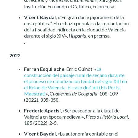
su historia y sus fondos documentales,
Saragossa:
Institución Fernando el Católico, en premsa.
Vicent Baydal
, «”En gran dan e pijorament de la
cosa pública”. El rechazo popular a la implantación
de la fiscalidad indirecta en la ciudad de Valencia
durante el siglo XIV»,
Hispania
, en premsa.
.
2022
Ferran Esquilache
,
Enric Guinot, «
La
construcción del paisaje rural de secano durante
el proceso de colonización feudal del siglo XIII en
el Reino de Valencia. El caso de Catí (Els Ports-
Maestrat)
», C
uadernos de Geografía
, 108-109
(2022), 335-358.
Frederic Aparisi
, «Ser pescador a la ciutat de
València en època medieval»,
Plecs d’Història Local
,
185 (2022), 2-5.
Vicent Baydal
, «La autonomía contable en el