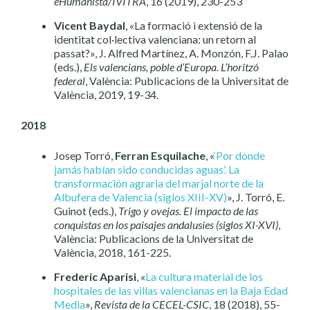
eHumanista/IVITRA
, 16 (2019), 230-253
Vicent Baydal
, «La formació i extensió de la
identitat col·lectiva valenciana: un retorn al
passat?», J. Alfred Martínez, A. Monzón, F.J. Palao
(eds.),
Els valencians, poble d’Europa. L’horitzó
federal
, València: Publicacions de la Universitat de
València, 2019, 19-34.
2018
Josep Torró,
Ferran Esquilache
, «
‘Por donde
jamás habían sido conducidas aguas’. La
transformación agraria del marjal norte de la
Albufera de Valencia (siglos XIII-XV)
», J. Torró, E.
Guinot (eds.),
Trigo y ovejas. El impacto de las
conquistas en los paisajes andalusíes (siglos XI-XVI)
,
València: Publicacions de la Universitat de
València, 2018, 161-225.
Frederic Aparisi
, «
La cultura material de los
hospitales de las villas valencianas en la Baja Edad
Media
»,
Revista de la CECEL-CSIC
, 18 (2018), 55-