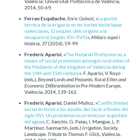
València: Universitat Politècnica de València,
2014, 50-69.
Ferran Esquilache
, Enric Guinot, «
La gestió
tècnica de la irrigació en les hortes històriques
valencianes. El sequier, dels orígens a la
desaparició (segles XIII-XVII)
»,
Millars: espai i
història
, 37 (2014), 59-99.
Frederic Aparisi
, «
The Notarial Profession as a
means of social promotion amongst rural elites of
the Midlands of the kingdom of Valencia during
the 14th and 15th century
», F. Aparisi, V. Royo
(eds.),
Beyond Lords and Peasants. Rural Elites and
Economic Differentiation in Pre-Modern Europe
,
València, 2014, 139-162.
Frederic Aparisi
, Daniel Muñoz, «
Conflictividad
social en torno a los azudes del Júcar a finales del
siglo XVI. Un problema recurrente por la gestión
del agua
», C. Sanchis, G. Palau, I. Mangue, L. P.
Martínez-Sanmartín, (eds.)
Irrigation, Society,
Landscape. Tribute to Thomas F. Glick
, València,