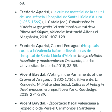
68.
Frederic Aparisi
, «
La cultura material de la salut i
de l’assistència. L’hospital de Santa Llúcia d’Alzira
(1355-1569)
», J. Català (ed.),
Estudis sobre la
història, la geografia i el patrimoni cultural de la
Ribera del Xúquer
, València: Institució Alfons el
Magnànim, 2018, 107-128.
Frederic Aparisi
, Carmel Ferragud «
Hospitals
rurals a la València baixmedieval: el cas de
l’hospital de Santa Llúcia d’Alzira
»,
Imago civitatis.
Hospitales y manicomios en Occidente
, Lleida:
Universitat de Lleida, 2018, 33-55.
Vicent Baydal
, «Voting in the Parliaments of the
Crown of Aragon, c. 1300-1716», S. Ferente, L.
Kuncevic, M. Pattenden (eds.),
Cultures of Voting in
the Pre-modern Europe
, Nova York: Routledge,
2018, 274-289.
Vicent Baydal
, «L’aportació fiscal valenciana a
l’expedició de Pere el Cerimoniós a Sardenya