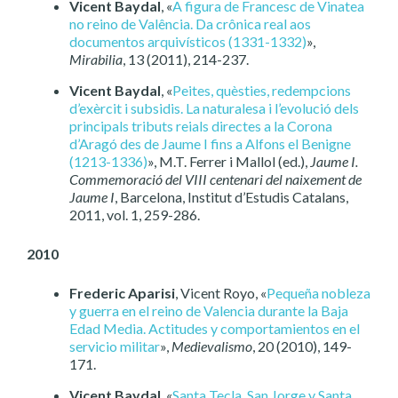
Vicent Baydal
, «
A figura de Francesc de Vinatea
no reino de Valência. Da crônica real aos
documentos arquivísticos (1331-1332)
»,
Mirabilia
, 13 (2011), 214-237.
Vicent Baydal
, «
Peites, quèsties, redempcions
d’exèrcit i subsidis. La naturalesa i l’evolució dels
principals tributs reials directes a la Corona
d’Aragó des de Jaume I fins a Alfons el Benigne
(1213-1336)
», M.T. Ferrer i Mallol (ed.),
Jaume I.
Commemoració del VIII centenari del naixement de
Jaume I
, Barcelona, Institut d’Estudis Catalans,
2011, vol. 1, 259-286.
2010
Frederic Aparisi
, Vicent Royo, «
Pequeña nobleza
y guerra en el reino de Valencia durante la Baja
Edad Media. Actitudes y comportamientos en el
servicio militar
»,
Medievalismo
, 20 (2010), 149-
171.
Vicent Baydal
, «
Santa Tecla, San Jorge y Santa