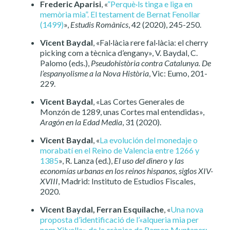
Frederic Aparisi
, «
”Perquè·ls tinga e liga en
memòria mia”. El testament de Bernat Fenollar
(1499)
»,
Estudis Romànics
, 42 (2020), 245-250.
Vicent Baydal
, «Fal·làcia rere fal·làcia: el cherry
picking com a tècnica d’engany», V. Baydal, C.
Palomo (eds.),
Pseudohistòria contra Catalunya. De
l’espanyolisme a la Nova Història
, Vic: Eumo, 201-
229.
Vicent Baydal
, «Las Cortes Generales de
Monzón de 1289, unas Cortes mal entendidas»,
Aragón en la Edad Media
, 31 (2020).
Vicent Baydal
, «
La evolución del monedaje o
morabatí en el Reino de Valencia entre 1266 y
1385
», R. Lanza (ed.),
El uso del dinero y las
economías urbanas en los reinos hispanos, siglos XIV-
XVIII
, Madrid: Instituto de Estudios Fiscales,
2020.
Vicent Baydal,
Ferran Esquilache
, «
Una nova
proposta d’identificació de l’«alqueria mia per
nom Xilvella» de la crònica de Ramon Muntaner: