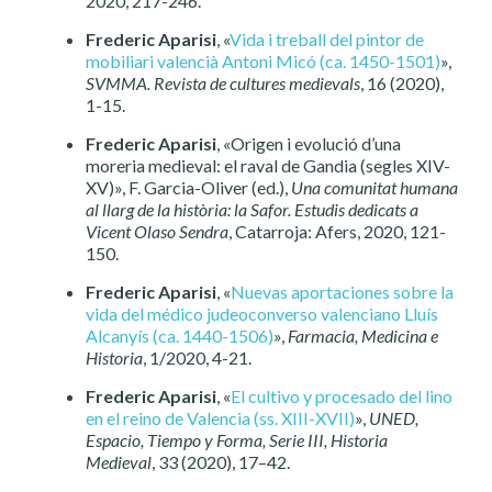
2020, 217-246.
Frederic Aparisi
, «
Vida i treball del pintor de
mobiliari valencià Antoni Micó (ca. 1450-1501)
»,
SVMMA. Revista de cultures medievals
, 16 (2020),
1-15.
Frederic Aparisi
, «Origen i evolució d’una
moreria medieval: el raval de Gandia (segles XIV-
XV)», F. Garcia-Oliver (ed.),
Una comunitat humana
al llarg de la història: la Safor. Estudis dedicats a
Vicent Olaso Sendra
, Catarroja: Afers, 2020, 121-
150.
Frederic Aparisi
, «
Nuevas aportaciones sobre la
vida del médico judeoconverso valenciano Lluís
Alcanyís (ca. 1440-1506)
»,
Farmacia, Medicina e
Historia
, 1/2020, 4-21.
Frederic Aparisi
, «
El cultivo y procesado del lino
en el reino de Valencia (ss. XIII-XVII)
»,
UNED,
Espacio, Tiempo y Forma, Serie III, Historia
Medieval
, 33 (2020), 17–42.