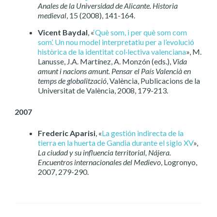
Anales de la Universidad de Alicante. Historia
medieval
, 15 (2008), 141-164.
Vicent Baydal
, «
‘Què som, i per què som com
som’. Un nou model interpretatiu per a l’evolució
històrica de la identitat col·lectiva valenciana
», M.
Lanusse, J.A. Martínez, A. Monzón (eds.),
Vida
amunt i nacions amunt.
Pensar el País Valencià en
temps de globalització
, València, Publicacions de la
Universitat de València, 2008, 179-213.
2007
Frederic Aparisi
, «
La gestión indirecta de la
tierra en la huerta de Gandia durante el siglo XV
»,
La ciudad y su influencia territorial, Nájera.
Encuentros internacionales del Medievo
, Logronyo,
2007, 279-290.