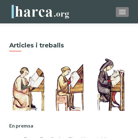
TOGGLE
Articles i treballs
En premsa