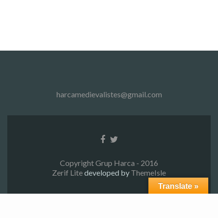
harcamedievalistes@gmail.com
Facebook
Twitter
link
link
Copyright Grup Harca - 2016
Zerif Lite
developed by
ThemeIsle
Translate »