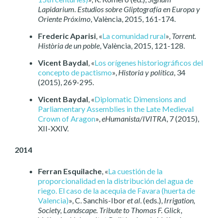
Lapidarium. Estudios sobre Gliptografía en Europa y
Oriente Próximo
, València, 2015, 161-174.
Frederic Aparisi
, «
La comunidad rural
»,
Torrent.
Història de un poble
, València, 2015, 121-128.
Vicent Baydal
, «
Los orígenes historiográficos del
concepto de pactismo
»,
Historia y política
, 34
(2015), 269-295.
Vicent Baydal
, «
Diplomatic Dimensions and
Parliamentary Assemblies in the Late Medieval
Crown of Aragon
»,
eHumanista/IVITRA
, 7 (2015),
XII-XXIV.
2014
Ferran Esquilache
, «
La cuestión de la
proporcionalidad en la distribución del agua de
riego. El caso de la acequia de Favara (huerta de
Valencia)
», C. Sanchis-Ibor
et al
. (eds.),
Irrigation,
Society, Landscape. Tribute to Thomas F. Glick
,