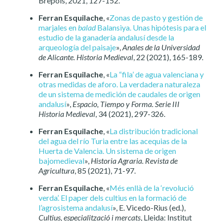
Brepols, 2021, 127-152.
Ferran Esquilache
, «
Zonas de pasto y gestión de
marjales en
balad
Balansiya. Unas hipótesis para el
estudio de la ganadería andalusí desde la
arqueología del paisaje
»,
Anales de la Universidad
de Alicante. Historia Medieval
, 22 (2021), 165-189.
Ferran Esquilache
, «
La “fila’ de agua valenciana y
otras medidas de aforo. La verdadera naturaleza
de un sistema de medición de caudales de origen
andalusí
»,
Espacio, Tiempo y Forma. Serie III
Historia Medieval
, 34 (2021), 297-326.
Ferran Esquilache
, «
La distribución tradicional
del agua del río Turia entre las acequias de la
Huerta de Valencia. Un sistema de origen
bajomedieval
»,
Historia Agraria. Revista de
Agricultura
, 85 (2021), 71-97.
Ferran Esquilache
, «
Més enllà de la ‘revolució
verda’. El paper dels cultius en la formació de
l’agrosistema andalusí
», E. Vicedo-Rius (ed.),
Cultius, especialització i mercats
, Lleida: Institut