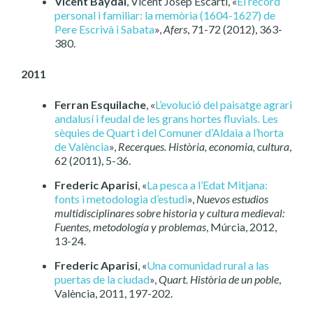
Vicent Baydal
, Vicent Josep Escartí, «
El record
personal i familiar: la memòria (1604-1627) de
Pere Escrivà i Sabata
»,
Afers
, 71-72 (2012), 363-
380.
2011
Ferran Esquilache
, «
L’evolució del paisatge agrari
andalusí i feudal de les grans hortes fluvials. Les
sèquies de Quart i del Comuner d’Aldaia a l’horta
de València
»,
Recerques. Història, economia, cultura
,
62 (2011), 5-36.
Frederic Aparisi
, «
La pesca a l’Edat Mitjana:
fonts i metodologia d’estudi
»,
Nuevos estudios
multidisciplinares sobre historia y cultura medieval:
Fuentes, metodología y problemas
, Múrcia, 2012,
13-24.
Frederic Aparisi
, «
Una comunidad rural a las
puertas de la ciudad
»,
Quart. Història de un poble
,
València, 2011, 197-202.