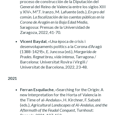
proceso de construcción de la Diputación del
General del Reino de Valencia entre los siglos XIII
y XIV», Mª.T. Iranzo, M. Lafuente (eds.),
En pro del
común. La fiscalización de las cuentas públicas en la
Corona de Aragón en la Baja Edad Media
,
Saragossa: Prensas de la Universidad de
Zaragoza, 2022, 41-70.
Vicent Baydal
, «Una època de crisis i
desenvolupaments polítics a la Corona d’Aragó
(1388-1429)», E. Juncosa (ed.),
Margarida de
Prades. Regnat breu, vida intensa
, Tarragona /
Barcelona: Universitat Rovira i Virgili /
Universitat de Barcelona, 2022, 23-48.
2021
Ferran Esquilache
, «Searching for the Origin: A
new Interpretation for the Horta of Valencia in
the Time of al-Andalus», H. Kirchner, F. Sabaté
(eds.),
Agricultural Landscapes of Al-Andalus, and the
Aftermath of the Feudal Conquest
, Turnhout: