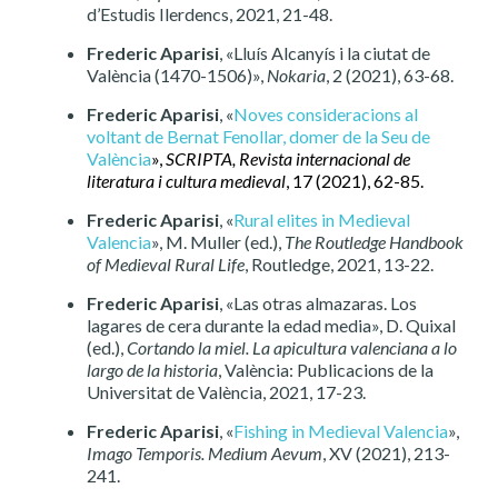
d’Estudis Ilerdencs, 2021, 21-48.
Frederic Aparisi
, «Lluís Alcanyís i la ciutat de
València (1470-1506)»,
Nokaria
, 2 (2021), 63-68.
Frederic Aparisi
, «
Noves consideracions al
voltant de Bernat Fenollar, domer de la Seu de
València
»,
SCRIPTA, Revista internacional de
literatura i cultura medieval
, 17 (2021), 62-85.
Frederic Aparisi
, «
Rural elites in Medieval
Valencia
», M. Muller (ed.),
The Routledge Handbook
of Medieval Rural Life
, Routledge, 2021, 13-22.
Frederic Aparisi
, «Las otras almazaras. Los
lagares de cera durante la edad media», D. Quixal
(ed.),
Cortando la miel. La apicultura valenciana a lo
largo de la historia
, València: Publicacions de la
Universitat de València, 2021, 17-23.
Frederic Aparisi
, «
Fishing in Medieval Valencia
»,
Imago Temporis. Medium Aevum
, XV (2021), 213-
241.