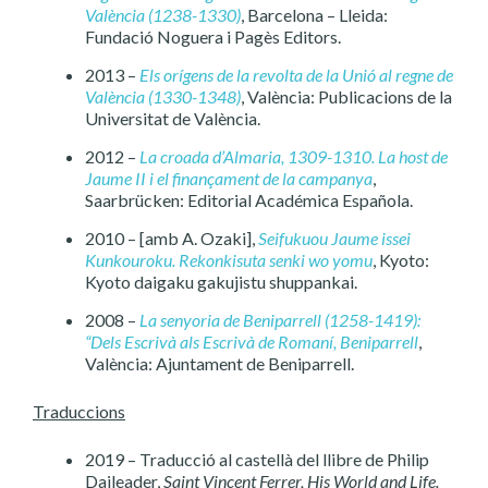
València (1238-1330)
, Barcelona – Lleida:
Fundació Noguera i Pagès Editors.
2013 –
Els orígens de la revolta de la Unió al regne de
València (1330-1348)
, València: Publicacions de la
Universitat de València.
2012 –
La croada d’Almaria, 1309-1310. La host de
Jaume II i el finançament de la campanya
,
Saarbrücken: Editorial Académica Española.
2010 – [amb A. Ozaki],
Seifukuou Jaume issei
Kunkouroku. Rekonkisuta senki wo yomu
, Kyoto:
Kyoto daigaku gakujistu shuppankai.
2008 –
La senyoria de Beniparrell (1258-1419):
“Dels Escrivà als Escrivà de Romaní, Beniparrell
,
València: Ajuntament de Beniparrell.
Traduccions
2019 – Traducció al castellà del llibre de Philip
Daileader,
Saint Vincent Ferrer, His World and Life.