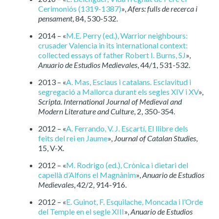
Cerimoniós (1319-1387)
»,
Afers: fulls de recerca i
pensament
, 84, 530-532.
2014 – «
M.E. Perry (ed.), Warrior neighbours:
crusader Valencia in its international context:
collected essays of father Robert I. Burns, SJ
»,
Anuario de Estudios Medievales
, 44/1, 531-532.
2013 – «
A. Mas, Esclaus i catalans. Esclavitud i
segregació a Mallorca durant els segles XIV i XV
»,
Scripta. International Journal of Medieval and
Modern Literature and Culture
, 2, 350-354.
2012 – «
A. Ferrando, V. J. Escartí, El llibre dels
feits del rei en Jaume
»,
Journal of Catalan Studies
,
15, V-X.
2012 – «
M. Rodrigo (ed.), Crònica i dietari del
capellà d’Alfons el Magnànim
»,
Anuario de Estudios
Medievales
, 42/2, 914-916.
2012 – «
E. Guinot, F. Esquilache, Moncada i l’Orde
del Temple en el segle XIII
»,
Anuario de Estudios