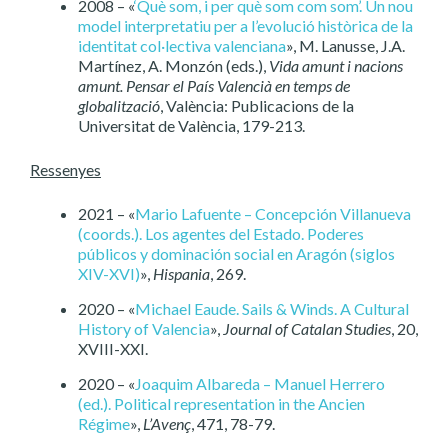
2008 – «
‘Què som, i per què som com som’. Un nou
model interpretatiu per a l’evolució històrica de la
identitat col·lectiva valenciana
», M. Lanusse, J.A.
Martínez, A. Monzón (eds.),
Vida amunt i nacions
amunt. Pensar el País Valencià en temps de
globalització
, València: Publicacions de la
Universitat de València, 179-213.
Ressenyes
2021 – «
Mario Lafuente – Concepción Villanueva
(coords.). Los agentes del Estado. Poderes
públicos y dominación social en Aragón (siglos
XIV-XVI)
»,
Hispania
, 269.
2020 – «
Michael Eaude. Sails & Winds. A Cultural
History of Valencia
»,
Journal of Catalan Studies
, 20,
XVIII-XXI.
2020 – «
Joaquim Albareda – Manuel Herrero
(ed.). Political representation in the Ancien
Régime
»,
L’Avenç
, 471, 78-79.