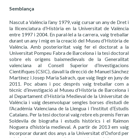
Semblança
Nascut a València l’any 1979, vaig cursar un any de Dret i
la llicenciatura d’Història en la Universitat de València
entre 1997 i 2004. En paral·lel a la carrera, vaig treballar
durant un any i mig en la creació del Museu d’Història de
València. Amb posterioritat vaig fer el doctorat a la
Universitat Pompeu Fabra de Barcelona i la tesi doctoral
sobre els orígens baixmedievals de la Generalitat
valenciana al Consell Superior d’Investigacions
Científiques (CSIC), davall la direcció de Manuel Sánchez
Martínez i Josep Maria Salrach, que vaig llegir en juny de
2011. Poc abans i poc després vaig treballar com a
tècnic d’investigació al Museu d’Història de Barcelona i
al Departament d’Història Medieval de la Universitat de
València i vaig desenvolupar sengles borses d’estudi de
l’Acadèmia Valenciana de la Llengua i l’Institut d’Estudis
Catalans. Per la tesi doctoral vaig rebre els premis Ferran
Soldevila de biografia i estudis històrics i el Raimon
Noguera d’història medieval. A partir de 2013 em vaig
incorporar durant dos anys a la Universitat d’Oxford per