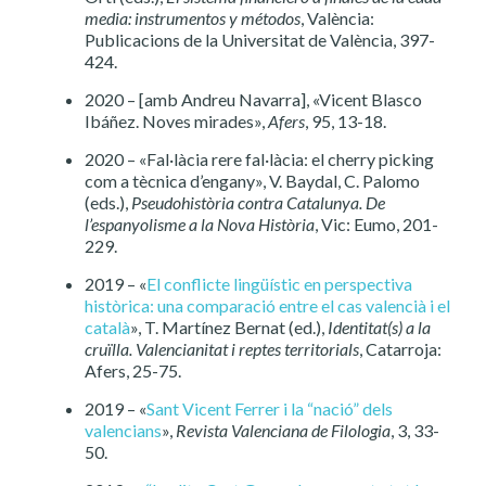
media: instrumentos y métodos
, València:
Publicacions de la Universitat de València, 397-
424.
2020 – [amb Andreu Navarra], «Vicent Blasco
Ibáñez. Noves mirades»,
Afers
, 95, 13-18.
2020 – «Fal·làcia rere fal·làcia: el cherry picking
com a tècnica d’engany», V. Baydal, C. Palomo
(eds.),
Pseudohistòria contra Catalunya. De
l’espanyolisme a la Nova Història
, Vic: Eumo, 201-
229.
2019 – «
El conflicte lingüístic en perspectiva
històrica: una comparació entre el cas valencià i el
català
», T. Martínez Bernat (ed.),
Identitat(s) a la
cruïlla. Valencianitat i reptes territorials
, Catarroja:
Afers, 25-75.
2019 – «
Sant Vicent Ferrer i la “nació” dels
valencians
»,
Revista Valenciana de Filologia
, 3, 33-
50.