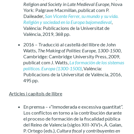
Religion and Society in Late Medieval Europe
, Nova
York: Palgrave Macmillan, publicat com P.
Daileader,
San Vicente Ferrer, su mundo y su vida.
Religión y sociedad en la Europa bajomedieval
,
València: Publicacions de la Universitat de
València, 2019, 368 pp.
2016 – Traducció al castellà del llibre de John
Watts,
The Making of Polities: Europe, 1300-1500
,
Cambridge: Cambridge University Press, 2009,
publicat com J. Watts,
La formación de los sistemas
políticos. Europa (1300-1500)
, València:
Publicacions de la Universitat de València, 2016,
495 pp.
Articles i capítols de llibre
En premsa – «”Inmoderada e excessiva quantitat”.
Los conflictos en torno a la contribución durante
el proceso de formación de la fiscalidad pública
del Reino de Valencia (siglos XIII-XIV)», Á. Galan,
P. Ortego (eds.),
Cultura fiscal y contribuyentes en