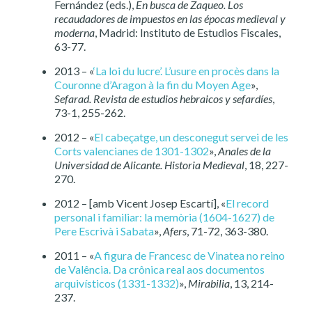
Fernández (eds.),
En busca de Zaqueo. Los
recaudadores de impuestos en las épocas medieval y
moderna
, Madrid: Instituto de Estudios Fiscales,
63-77.
2013 – «
‘La loi du lucre’. L’usure en procès dans la
Couronne d’Aragon à la fin du Moyen Age
»,
Sefarad. Revista de estudios hebraicos y sefardíes
,
73-1, 255-262.
2012 – «
El cabeçatge, un desconegut servei de les
Corts valencianes de 1301-1302
»,
Anales de la
Universidad de Alicante. Historia Medieval
, 18, 227-
270.
2012 – [amb Vicent Josep Escartí], «
El record
personal i familiar: la memòria (1604-1627) de
Pere Escrivà i Sabata
»,
Afers
, 71-72, 363-380.
2011 – «
A figura de Francesc de Vinatea no reino
de Valência. Da crônica real aos documentos
arquivísticos (1331-1332)
»,
Mirabilia
, 13, 214-
237.