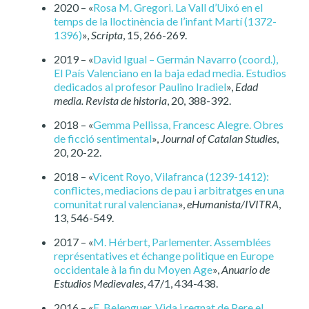
2020 – «
Rosa M. Gregori. La Vall d’Uixó en el
temps de la lloctinència de l’infant Martí (1372-
1396)
»,
Scripta
, 15, 266-269.
2019 – «
David Igual – Germán Navarro (coord.),
El País Valenciano en la baja edad media. Estudios
dedicados al profesor Paulino Iradiel
»,
Edad
media. Revista de historia
, 20, 388-392.
2018 – «
Gemma Pellissa, Francesc Alegre. Obres
de ficció sentimental
»,
Journal of Catalan Studies
,
20, 20-22.
2018 – «
Vicent Royo, Vilafranca (1239-1412):
conflictes, mediacions de pau i arbitratges en una
comunitat rural valenciana
»,
eHumanista/IVITRA
,
13, 546-549.
2017 – «
M. Hérbert, Parlementer. Assemblées
représentatives et échange politique en Europe
occidentale à la fin du Moyen Age
»,
Anuario de
Estudios Medievales
, 47/1, 434-438.
2016 – «
E. Belenguer, Vida i regnat de Pere el