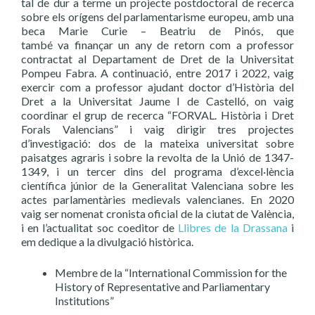
tal de dur a terme un projecte postdoctoral de recerca
sobre els orígens del parlamentarisme europeu, amb una
beca Marie Curie – Beatriu de Pinós, que
també va finançar un any de retorn com a professor
contractat al Departament de Dret de la Universitat
Pompeu Fabra. A continuació, entre 2017 i 2022, vaig
exercir com a professor ajudant doctor d’Història del
Dret a la Universitat Jaume I de Castelló, on vaig
coordinar el grup de recerca “FORVAL. Història i Dret
Forals Valencians” i vaig dirigir tres projectes
d’investigació: dos de la mateixa universitat sobre
paisatges agraris i sobre la revolta de la Unió de 1347-
1349, i un tercer dins del programa d’excel·lència
científica júnior de la Generalitat Valenciana sobre les
actes parlamentàries medievals valencianes. En 2020
vaig ser nomenat cronista oficial de la ciutat de València,
i en l’actualitat soc coeditor de
Llibres de la Drassana
i
em dedique a la divulgació històrica.
Membre de la “International Commission for the
History of Representative and Parliamentary
Institutions”