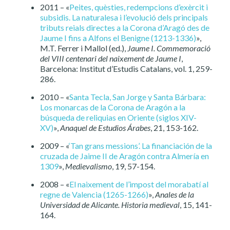
2011 – «
Peites, quèsties, redempcions d’exèrcit i
subsidis. La naturalesa i l’evolució dels principals
tributs reials directes a la Corona d’Aragó des de
Jaume I fins a Alfons el Benigne (1213-1336)
»,
M.T. Ferrer i Mallol (ed.),
Jaume I. Commemoració
del VIII centenari del naixement de Jaume I
,
Barcelona: Institut d’Estudis Catalans, vol. 1, 259-
286.
2010 – «
Santa Tecla, San Jorge y Santa Bárbara:
Los monarcas de la Corona de Aragón a la
búsqueda de reliquias en Oriente (siglos XIV-
XV)
»,
Anaquel de Estudios Árabes
, 21, 153-162.
2009 – «
‘Tan grans messions’. La financiación de la
cruzada de Jaime II de Aragón contra Almería en
1309
»,
Medievalismo
, 19, 57-154.
2008 – «
El naixement de l’impost del morabatí al
regne de Valencia (1265-1266)
»,
Anales de la
Universidad de Alicante. Historia medieval
, 15, 141-
164.