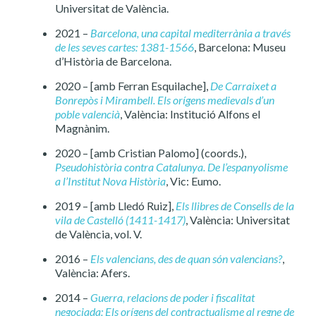
Universitat de València.
2021 –
Barcelona, una capital mediterrània a través
de les seves cartes: 1381-1566
, Barcelona: Museu
d’Història de Barcelona.
2020 – [amb Ferran Esquilache],
De Carraixet a
Bonrepòs i Mirambell. Els orígens medievals d’un
poble valencià
, València: Institució Alfons el
Magnànim.
2020 – [amb Cristian Palomo] (coords.),
Pseudohistòria contra Catalunya. De l’espanyolisme
a l’Institut Nova Història
, Vic: Eumo.
2019 – [amb Lledó Ruiz],
Els llibres de Consells de la
vila de Castelló (1411-1417)
, València: Universitat
de València, vol. V.
2016 –
Els valencians, des de quan són valencians?
,
València: Afers.
2014 –
Guerra, relacions de poder i fiscalitat
negociada: Els orígens del contractualisme al regne de