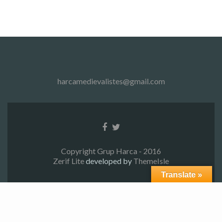
harcamedievalistes@gmail.com
Facebook
Twitter
link
link
Copyright Grup Harca - 2016
Zerif Lite
developed by
ThemeIsle
Translate »