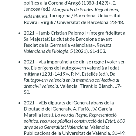
polítics a la Corona d’Aragó (1388-1429)», E.
Juncosa (ed.),
Margarida de Prades. Regnat breu,
, Tarragona / Barcelona: Universitat
vida intensa
Rovira i Virgili / Universitat de Barcelona, 23-48.
2021 – [amb Cristian Palomo] «’Íntegra fidelitat a
Sa Majestat’. La ciutat de Barcelona davant
l’esclat de la Germania valenciana»,
Revista
Valenciana de Filologia
, 5 (2021), 61-103.
2021 – «La importància de dir-se regne i voler ser-
ho. Els orígens de l’autogovern valencià a l’edat
mitjana (1231-1419)», P. M. Estellés (ed.),
De
l’autogovern valencià en la memòria col·lectiva al
dret civil valencià
, València: Tirant lo Blanch, 17-
50.
2021 – «Els diputats del General abans de la
Diputació del General», A. Furió, J.V. García
Marsilla (eds.),
La veu del Regne. Representació
política, recursos públics i construcció de l’Estat. 600
anys de la Generalitat Valenciana
, València:
Publicacions de la Universitat de València, 31-49.