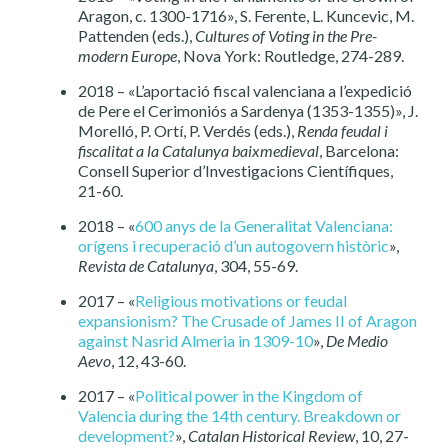
Aragon, c. 1300-1716», S. Ferente, L. Kuncevic, M.
Pattenden (eds.),
Cultures of Voting in the Pre-
modern Europe
, Nova York: Routledge, 274-289.
2018 – «L’aportació fiscal valenciana a l’expedició
de Pere el Cerimoniós a Sardenya (1353-1355)», J.
Morelló, P. Ortí, P. Verdés (eds.),
Renda feudal i
fiscalitat a la Catalunya baixmedieval
, Barcelona:
Consell Superior d’Investigacions Científiques,
21-60.
2018 – «
600 anys de la Generalitat Valenciana:
orígens i recuperació d’un autogovern històric
»,
Revista de Catalunya
, 304, 55-69.
2017 – «
Religious motivations or feudal
expansionism? The Crusade of James II of Aragon
against Nasrid Almeria in 1309-10
»,
De Medio
Aevo
, 12, 43-60.
2017 – «
Political power in the Kingdom of
Valencia during the 14th century. Breakdown or
development?
»,
Catalan Historical Review
, 10, 27-