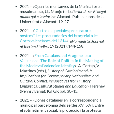
2021 – «Quan les muntanyes de la Marina foren
musulmanes», J.L. Monjo (ed.),
Parlar de sa. El llegat
mallorquí a la Marina
, Alacant: Publicacions de la
Universitat d’Alacant, 19-27.
2021 – «
“Certos et speciales procuratores
nostros”. Les procuradories del braç reial a les
Corts valencianes del 1314
»,
eHumanista: Journal
, 19 (2021), 144-158.
of Iberian Studies
2021 – «
From Catalans and Aragonese to
Valencians: The Role of Polities in the Making of
the Medieval Valencian Identity
», A. Cortijo, V.
Martines (eds.),
History of Catalonia and Its
Implications for Contemporary Nationalism and
Cultural Conflict. Perspectives from History,
Linguistics, Cultural Studies and Education
, Hershey
(Pennsylvania): IGI Global, 30-45.
2021 – «Dones catalanes en la correspondència
municipal barcelonina dels segles XV i XVI. Entre
el sotmetiment social, la protecció i la protesta