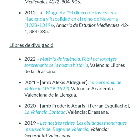
Medievales
, 42/2, 904-905.
2012 – «
I. Mugueta, “El dinero de los Evreux.
Hacienda y fiscalidad en el reino de Navarra
(1328-1349)
»,
Anuario de Estudios Medievales
, 42-
1, 384-385.
Llibres de divulgació
2022 –
Matèria de València. Fets i personatges
sorprenents de la nostra història
, València: Llibres
de la Drassana.
2021 – [amb Alexis Aldeguer],
La Germania de
València (1519-1522)
, València: Acadèmia
Valenciana de la Llengua.
2020 – [amb Frederic Aparisi i Ferran Esquilache],
La València Contada
, València: Drassana.
2019 –
Les nostres reines. Les oblidades monarques
medievals del Regne de València
, València:
Generalitat Valenciana.