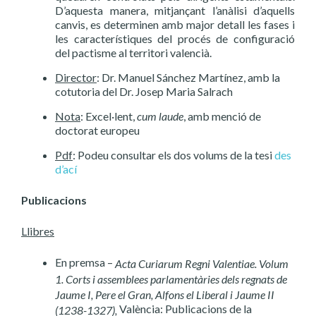
D’aquesta manera, mitjançant l’anàlisi d’aquells
canvis, es determinen amb major detall les fases i
les característiques del procés de configuració
del pactisme al territori valencià.
Director
: Dr. Manuel Sánchez Martínez, amb la
cotutoria del Dr. Josep Maria Salrach
Nota
: Excel·lent,
cum laude
, amb menció de
doctorat europeu
Pdf
: Podeu consultar els dos volums de la tesi
des
d’ací
Publicacions
Llibres
En premsa –
Acta Curiarum Regni Valentiae. Volum
1. Corts i assemblees parlamentàries dels regnats de
Jaume I, Pere el Gran, Alfons el Liberal i Jaume II
València: Publicacions de la
(1238-1327),