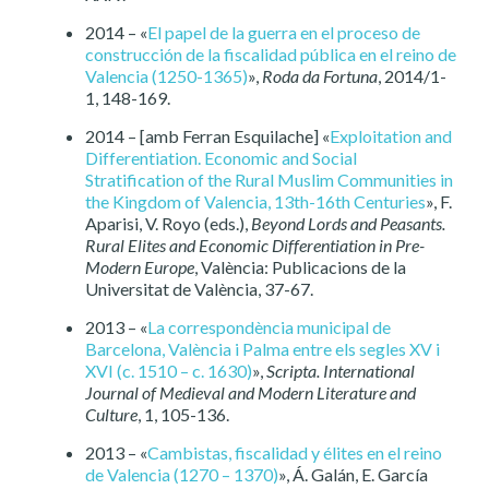
2014 – «
El papel de la guerra en el proceso de
construcción de la fiscalidad pública en el reino de
Valencia (1250-1365)
»,
Roda da Fortuna
, 2014/1-
1, 148-169.
2014 – [amb Ferran Esquilache] «
Exploitation and
Differentiation. Economic and Social
Stratification of the Rural Muslim Communities in
the Kingdom of Valencia, 13th-16th Centuries
», F.
Aparisi, V. Royo (eds.),
Beyond Lords and Peasants.
Rural Elites and Economic Differentiation in Pre-
Modern Europe
, València: Publicacions de la
Universitat de València, 37-67.
2013 – «
La correspondència municipal de
Barcelona, València i Palma entre els segles XV i
XVI (c. 1510 – c. 1630)
»,
Scripta. International
Journal of Medieval and Modern Literature and
Culture
, 1, 105-136.
2013 – «
Cambistas, fiscalidad y élites en el reino
de Valencia (1270 – 1370)
», Á. Galán, E. García