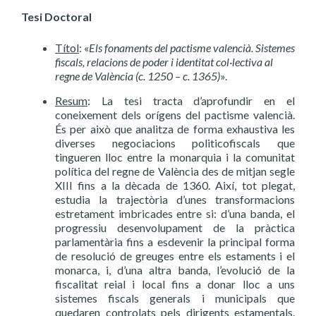
Tesi Doctoral
Títol
: «
Els fonaments del pactisme valencià. Sistemes
fiscals, relacions de poder i identitat col·lectiva al
regne de València (c. 1250 – c. 1365)
».
Resum
: La tesi tracta d’aprofundir en el
coneixement dels orígens del pactisme valencià.
És per això que analitza de forma exhaustiva les
diverses negociacions politicofiscals que
tingueren lloc entre la monarquia i la comunitat
política del regne de València des de mitjan segle
XIII fins a la dècada de 1360. Així, tot plegat,
estudia la trajectòria d’unes transformacions
estretament imbricades entre si: d’una banda, el
progressiu desenvolupament de la pràctica
parlamentària fins a esdevenir la principal forma
de resolució de greuges entre els estaments i el
monarca, i, d’una altra banda, l’evolució de la
fiscalitat reial i local fins a donar lloc a uns
sistemes fiscals generals i municipals que
quedaren controlats pels dirigents estamentals.