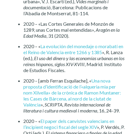
urbana», V. J. Escartí (ed.),
Vides marginals i
documentació
, Barcelona: Publicacions de
l’Abadia de Montserrat, 81-114.
2020 – «Las Cortes Generales de Monzón de
1289, unas Cortes mal entendidas»,
Aragón en la
Edad Media
, 31 (2020).
2020 – «
La evolución del monedaje o morabatí en
el Reino de Valencia entre 1266 y 1385
», R. Lanza
(ed.),
El uso del dinero y las economías urbanas en los
reinos hispanos, siglos XIV-XVIII
, Madrid: Instituto
de Estudios Fiscales.
2020 – [amb Ferran Esquilache], «
Una nova
proposta d’identificació de l’«alqueria mia per
nom Xilvella» de la crònica de Ramon Muntaner:
les Cases de Bàrcena, al nord de la ciutat de
València
»,
SCRIPTA, Revista internacional de
literatura i cultura medieval i moderna
, 16, 24-39.
2020 – «
El paper dels canvistes valencians en
l’incipient negoci fiscal del segle XIV
», P. Verdés, P.
Ortí (eds.),
El sistema financiero a finales de la edad