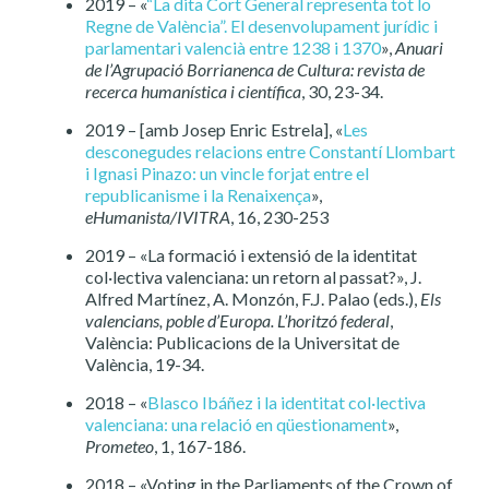
2019 – «
“La dita Cort General representa tot lo
Regne de València”. El desenvolupament jurídic i
parlamentari valencià entre 1238 i 1370
»,
Anuari
de l’Agrupació Borrianenca de Cultura: revista de
recerca humanística i científica
, 30, 23-34.
2019 – [amb Josep Enric Estrela], «
Les
desconegudes relacions entre Constantí Llombart
i Ignasi Pinazo: un vincle forjat entre el
republicanisme i la Renaixença
»,
eHumanista/IVITRA
, 16, 230-253
2019 – «La formació i extensió de la identitat
col·lectiva valenciana: un retorn al passat?», J.
Alfred Martínez, A. Monzón, F.J. Palao (eds.),
Els
valencians, poble d’Europa. L’horitzó federal
,
València: Publicacions de la Universitat de
València, 19-34.
2018 – «
Blasco Ibáñez i la identitat col·lectiva
valenciana: una relació en qüestionament
»,
Prometeo
, 1, 167-186.
2018 – «Voting in the Parliaments of the Crown of