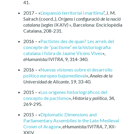
41.
2017 – «
L’expansió territorial i marítima
”, J. M.
Salrach (coord..),
Orígens i configuració de la nació
catalana (segles IX-XIV)
», Barcelona: Enciclopèdia
Catalana, 208-231.
2016 – «
Pactistes des de quan? Les arrels del
concepte de “pactisme” en la historiografia
catalana i l’obra de Jaume Vicens Vives
»,
eHumanista/IVITRA
, 9, 314-340.
2016 – «
Nuevas visiones sobre el desarrollo
político europeo bajomedieval
»,
Anales de la
Universidad de Alicante
, 19, 33-40.
2015 – «
Los orígenes historiográficos del
concepto de pactismo
»,
Historia y política
, 34,
269-295.
2015 – «
Diplomatic Dimensions and
Parliamentary Assemblies in the Late Medieval
Crown of Aragon
»,
eHumanista/IVITRA
, 7, XII-
XXIV.