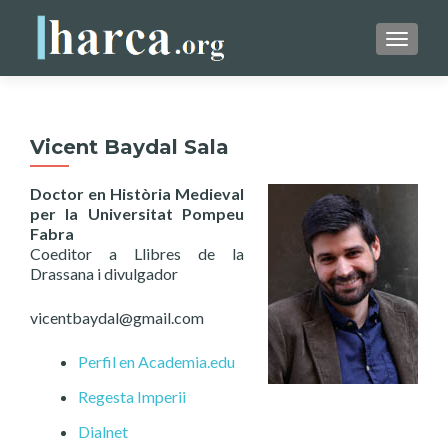
TOGGLE
Vicent Baydal Sala
Doctor en Història Medieval
per la Universitat Pompeu
Fabra
Coeditor a Llibres de la
Drassana i divulgador
vicentbaydal@gmail.com
Perfil en Academia.edu
Regesta Imperii
Dialnet