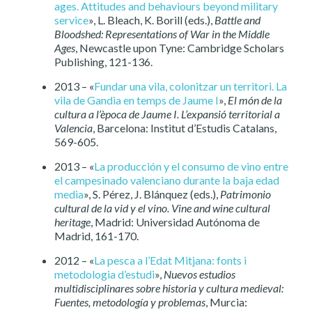
ages. Attitudes and behaviours beyond military
service
», L. Bleach, K. Borill (eds.),
Battle and
Bloodshed: Representations of War in the Middle
Ages
, Newcastle upon Tyne: Cambridge Scholars
Publishing, 121-136.
2013 – «
Fundar una vila, colonitzar un territori. La
vila de Gandia en temps de Jaume I
»,
El món de la
cultura a l’època de Jaume I. L’expansió territorial a
Valencia
, Barcelona: Institut d’Estudis Catalans,
569-605.
2013 – «
La producción y el consumo de vino entre
el campesinado valenciano durante la baja edad
media
», S. Pérez, J. Blánquez (eds.),
Patrimonio
cultural de la vid y el vino. Vine and wine cultural
heritage
, Madrid: Universidad Autónoma de
Madrid, 161-170.
2012 – «
La pesca a l’Edat Mitjana: fonts i
metodologia d’estudi
»,
Nuevos estudios
multidisciplinares sobre historia y cultura medieval:
Fuentes, metodología y problemas
, Murcia: