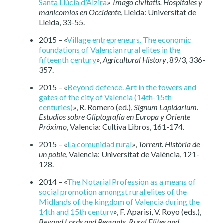
Santa Llúcia d’Alzira
»,
Imago civitatis. Hospitales y
manicomios en Occidente
, Lleida: Universitat de
Lleida, 33-55.
2015 – «
Village entrepreneurs. The economic
foundations of Valencian rural elites in the
fifteenth century
»,
Agricultural History
, 89/3, 336-
357.
2015 – «
Beyond defence. Art in the towers and
gates of the city of Valencia (14th-15th
centuries)
», R. Romero (ed.),
Signum Lapidarium.
Estudios sobre Gliptografía en Europa y Oriente
Próximo
, Valencia: Cultiva Libros, 161-174.
2015 – «
La comunidad rural
»,
Torrent. Història de
un poble
, Valencia: Universitat de València, 121-
128.
2014 – «
The Notarial Profession as a means of
social promotion amongst rural elites of the
Midlands of the kingdom of Valencia during the
14th and 15th century
», F. Aparisi, V. Royo (eds.),
Beyond Lords and Peasants. Rural Elites and