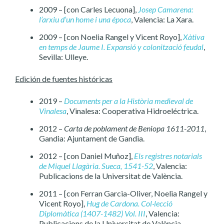
2009 – [con Carles Lecuona],
Josep Camarena:
l’arxiu d’un home i una época
, Valencia: La Xara.
2009 – [con Noelia Rangel y Vicent Royo],
Xàtiva
en temps de Jaume I. Expansió y colonització feudal
,
Sevilla: Ulleye.
Edición de fuentes históricas
2019 –
Documents per a la Història medieval de
Vinalesa
, Vinalesa: Cooperativa Hidroeléctrica.
2012 –
Carta de poblament de Beniopa 1611-2011
,
Gandia: Ajuntament de Gandia.
2012 – [con Daniel Muñoz],
Els registres notarials
de Miquel Llagària. Sueca, 1541-52
, Valencia:
Publicacions de la Universitat de València.
2011 – [con Ferran Garcia-Oliver, Noelia Rangel y
Vicent Royo],
Hug de Cardona. Col·lecció
Diplomàtica (1407-1482) Vol. III
, Valencia:
Publicacions de la Universitat de València.