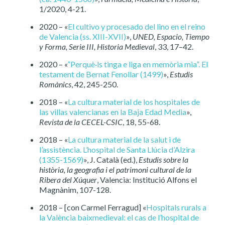
1/2020, 4-21.
2020 – «
El cultivo y procesado del lino en el reino
de Valencia (ss. XIII-XVII)
»,
UNED, Espacio, Tiempo
y Forma, Serie III, Historia Medieval
, 33, 17–42.
2020 – «
”Perquè·ls tinga e liga en memòria mia”. El
testament de Bernat Fenollar (1499)
»,
Estudis
Romànics
, 42, 245-250.
2018 – «
La cultura material de los hospitales de
las villas valencianas en la Baja Edad Media
»,
Revista de la CECEL-CSIC
, 18, 55-68.
2018 – «
La cultura material de la salut i de
l’assistència. L’hospital de Santa Llúcia d’Alzira
(1355-1569)
», J. Català (ed.),
Estudis sobre la
història, la geografia i el patrimoni cultural de la
Ribera del Xúquer
, Valencia: Institució Alfons el
Magnànim, 107-128.
2018 – [con Carmel Ferragud] «
Hospitals rurals a
la València baixmedieval: el cas de l’hospital de