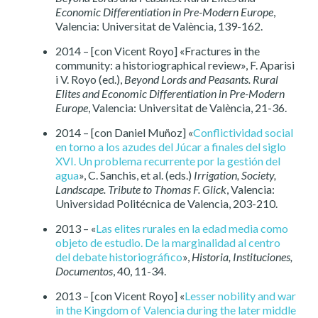
Economic Differentiation in Pre-Modern Europe
,
Valencia: Universitat de València, 139-162.
2014 – [con Vicent Royo] «Fractures in the
community: a historiographical review», F. Aparisi
i V. Royo (ed.),
Beyond Lords and Peasants. Rural
Elites and Economic Differentiation in Pre-Modern
Europe
, Valencia: Universitat de València, 21-36.
2014 – [con Daniel Muñoz] «
Conflictividad social
en torno a los azudes del Júcar a finales del siglo
XVI. Un problema recurrente por la gestión del
agua
», C. Sanchis, et al. (eds.)
Irrigation, Society,
Landscape. Tribute to Thomas F. Glick
, Valencia:
Universidad Politécnica de Valencia, 203-210.
2013 – «
Las elites rurales en la edad media como
objeto de estudio. De la marginalidad al centro
del debate historiográfico
»,
Historia, Instituciones,
Documentos
, 40, 11-34.
2013 – [con Vicent Royo] «
Lesser nobility and war
in the Kingdom of Valencia during the later middle