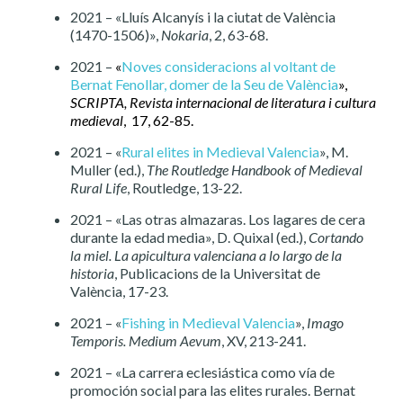
2021 – «Lluís Alcanyís i la ciutat de València
(1470-1506)»,
Nokaria
, 2, 63-68.
2021 –
«
Noves consideracions al voltant de
Bernat Fenollar, domer de la Seu de València
»,
SCRIPTA, Revista internacional de literatura i cultura
medieval
, 17, 62-85.
2021 – «
Rural elites in Medieval Valencia
», M.
Muller (ed.),
The Routledge Handbook of Medieval
Rural Life
, Routledge, 13-22.
2021 – «Las otras almazaras. Los lagares de cera
durante la edad media», D. Quixal (ed.),
Cortando
la miel. La apicultura valenciana a lo largo de la
historia
, Publicacions de la Universitat de
València, 17-23.
2021 – «
Fishing in Medieval Valencia
»,
Imago
Temporis. Medium Aevum
, XV, 213-241.
2021 – «La carrera eclesiástica como vía de
promoción social para las elites rurales. Bernat