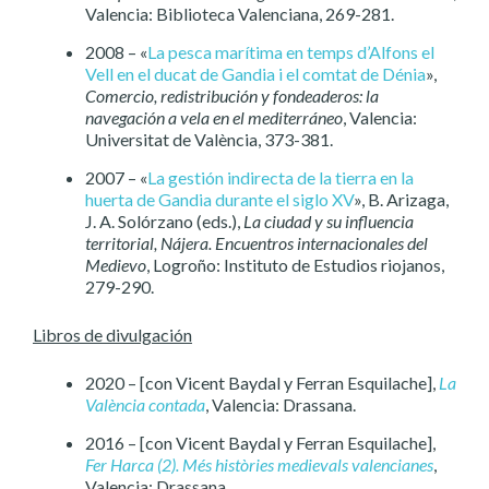
Valencia: Biblioteca Valenciana, 269-281.
2008 – «
La pesca marítima en temps d’Alfons el
Vell en el ducat de Gandia i el comtat de Dénia
»,
Comercio, redistribución y fondeaderos: la
navegación a vela en el mediterráneo
, Valencia:
Universitat de València, 373-381.
2007 – «
La gestión indirecta de la tierra en la
huerta de Gandia durante el siglo XV
», B. Arizaga,
J. A. Solórzano (eds.),
La ciudad y su influencia
territorial, Nájera. Encuentros internacionales del
Medievo
, Logroño: Instituto de Estudios riojanos,
279-290.
Libros de divulgación
2020 – [con Vicent Baydal y Ferran Esquilache],
La
València contada
, Valencia: Drassana.
2016 – [con Vicent Baydal y Ferran Esquilache],
Fer Harca (2). Més històries medievals valencianes
,
Valencia: Drassana.