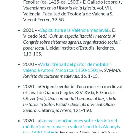
Fenollar (ca. 1425-ca. 1503)» E. Callado (coord.) ,
Valencianos en la Historia de la Iglesia
, vol. VII,
València: Facultad de Teología de Valencia S.
Vicent Ferrer, 39-58.
2021 – «
L’apicultura a la València medieval
», E.
Vicedo (ed.),
Cultius, especialització i mercats. X
Congrés sobre sistemes agraris, organització social i
poder local
, Lleida: Institut d’Estudis Ilerdencs,
113-135.
2020 – «
Vida i treball del pintor de mobiliari
valencià Antoni Micó (ca. 1450-1501)
»,
SVMMA.
Revista de cultures medievals
, 16, 1-15.
2020 – «Origen i evolució d’una moreria medieval:
el raval de Gandia (segles XIV-XV)», F. Garcia-
Oliver (ed.),
Una comunitat humana al llarg de la
història: la Safor. Estudis dedicats a Vicent Olaso
Sendra
, Catarroja: Afers, 121-150.
2020 – «
Nuevas aportaciones sobre la vida del
médico judeoconverso valenciano Lluís Alcanyís
(ca. 1440-1506)
»,
Farmacia, Medicina e Historia
,