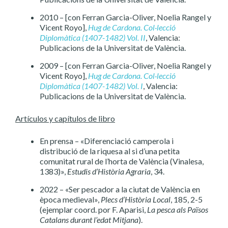
2010 – [con Ferran Garcia-Oliver, Noelia Rangel y
Vicent Royo],
Hug de Cardona. Col·lecció
Diplomàtica (1407-1482) Vol. II
, Valencia:
Publicacions de la Universitat de València.
2009 – [con Ferran Garcia-Oliver, Noelia Rangel y
Vicent Royo],
Hug de Cardona. Col·lecció
Diplomàtica (1407-1482) Vol. I
, Valencia:
Publicacions de la Universitat de València.
Artículos y capítulos de libro
En prensa – «Diferenciació camperola i
distribució de la riquesa al si d’una petita
comunitat rural de l’horta de València (Vinalesa,
1383)»,
Estudis d’Història Agraria
, 34.
2022 – «Ser pescador a la ciutat de València en
època medieval»,
Plecs d’Història Local
, 185, 2-5
(ejemplar coord. por F. Aparisi,
La pesca als Països
Catalans durant l’edat Mitjana
).