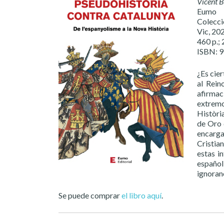
Vicent 
Eumo
Colecci
Vic, 20
460 p.; 
ISBN: 
¿Es cie
al Rein
afirmac
extremo
Històri
de Oro 
encarga
Cristia
estas i
español
ignoran
Se puede comprar
el libro aquí
.