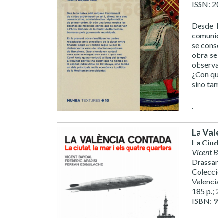
ISSN: 
Desde l
comunic
se cons
obra se
observa
¿Con qué
sino ta
.
La Val
La Ciud
Vicent 
Drassa
Colecci
Valenci
185 p.; 
ISBN: 