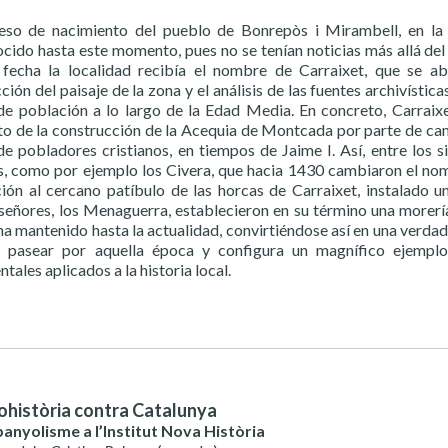
eso de nacimiento del pueblo de Bonrepòs i Mirambell, en l
cido hasta este momento, pues no se tenían noticias más allá del
 fecha la localidad recibía el nombre de Carraixet, que se a
ión del paisaje de la zona y el análisis de las fuentes archivístic
de población a lo largo de la Edad Media. En concreto, Carraix
 de la construcción de la Acequia de Montcada por parte de cam
e pobladores cristianos, en tiempos de Jaime I. Así, entre los
s, como por ejemplo los Civera, que hacia 1430 cambiaron el nom
ción al cercano patíbulo de las horcas de Carraixet, instalado 
señores, los Menaguerra, establecieron en su término una morerí
ha mantenido hasta la actualidad, convirtiéndose así en una verdade
a pasear por aquella época y configura un magnífico ejempl
ales aplicados a la historia local.
història contra Catalunya
panyolisme a l’Institut Nova Història