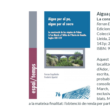
Aigua p
La cons
Ferran E
Edicions
Colecci
Lleida,
143 p; 
ISBN: 
Aquest 
localitz
d’Ador,
escrita,
probabl
consolid
March, 
exclusi
blats. M
a la mateixa finalitat: l’obtenció de renda per par