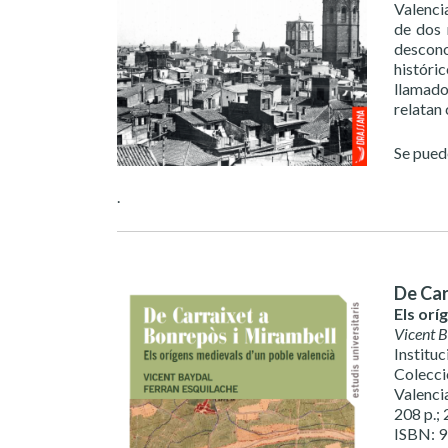
Valenci
de dos 
descono
históric
llamado
relatan
Se pue
.
De Car
Els orí
Vicent 
Institu
Colecci
Valenci
208 p.; 
ISBN: 