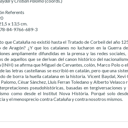
Baydal
y
Cristian Palomo
(coords.)
ón Referents
20
21,5 x 13,5 cm.
978-84-9766-689-3
rto que Cataluña no existió hasta el Tratado de Corbeil del año 
o de Aragón? ¿Y que los catalanes no lucharon en la Guerra d
iones ampliamente difundidas en la prensa y las redes sociales
s de aquellos que se derivan del canon histórico del nacionalism
a (INH) se afirma que Miguel de Cervantes, colón, Marco Polo o el 
de las letras castellanas se escribió en catalán, pero que una sist
do de borra la huella catalana en la historia. Vicent Baydal, Xev
n Palomo, Cèsar Sànchez, Lluís Ferran Toledano y Alberto Velasco
nterpretaciones pseudohistóricas, basadas en tergiversaciones y 
ismo como desde el Institut Nova Història. Porqué solo desde 
cia y el menosprecio contra Cataluña y contra nosotros mismos.