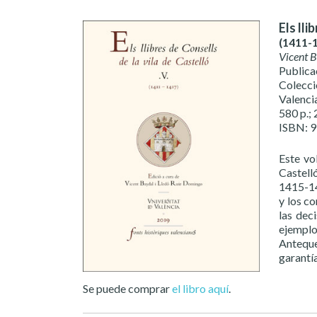
Els lli
(1411-1
Vicent 
Publica
Colecci
Valenci
580 p.; 
ISBN: 
Este vo
Castell
1415-141
y los c
las dec
ejemplo
Anteque
garantía
Se puede comprar
el libro aquí
.