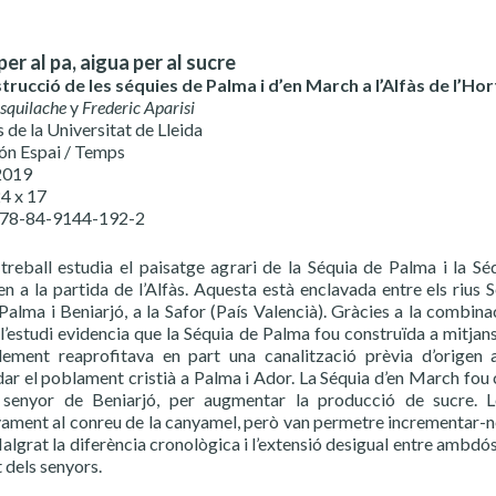
er al pa, aigua per al sucre
trucció de les séquies de Palma i d’en March a l’Alfàs de l’Hort
squilache
y
Frederic Aparisi
 de la Universitat de Lleida
ón Espai / Temps
 2019
24 x 17
978-84-9144-192-2
treball estudia el paisatge agrari de la Séquia de Palma i la Sé
en a la partida de l’Alfàs. Aquesta està enclavada entre els rius S
 Palma i Beniarjó, a la Safor (País Valencià). Gràcies a la combina
 l’estudi evidencia que la Séquia de Palma fou construïda a mitjans 
ement reaprofitava en part una canalització prèvia d’origen an
ar el poblament cristià a Palma i Ador. La Séquia d’en March fou c
senyor de Beniarjó, per augmentar la producció de sucre. L
vament al conreu de la canyamel, però van permetre incrementar-ne
algrat la diferència cronològica i l’extensió desigual entre ambdó
t dels senyors.