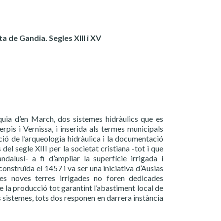
a de Gandia. Segles XIII i XV
quia d’en March, dos sistemes hidràulics que es
erpis i Vernissa, i inserida als termes municipals
ció de l’arqueologia hidràulica i la documentació
del segle XIII per la societat cristiana -tot i que
dalusí- a fi d’ampliar la superfície irrigada i
onstruïda el 1457 i va ser una iniciativa d’Ausias
es noves terres irrigades no foren dedicades
 la producció tot garantint l’abastiment local de
s sistemes, tots dos responen en darrera instància