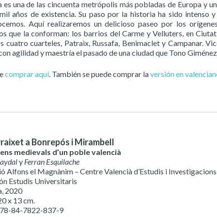
a es una de las cincuenta metrópolis más pobladas de Europa y un
mil años de existencia. Su paso por la historia ha sido intenso
cemos. Aquí realizaremos un delicioso paseo por los orígene
os que la conforman: los barrios del Carme y Velluters, en Ciutat 
s cuatro cuarteles, Patraix, Russafa, Benimaclet y Campanar. Vic
 con agilidad y maestría el pasado de una ciudad que Tono Giménez 
de
comprar aquí
. También se puede comprar la
versión en valencia
raixet a Bonrepós i Mirambell
gens medievals d’un poble valencià
Baydal
y
Ferran Esquilache
ció Alfons el Magnànim – Centre Valencià d’Estudis i Investigacions
ón Estudis Universitaris
a, 2020
20 x 13 cm.
978-84-7822-837-9