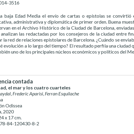
2014-3516
a baja Edad Media el envío de cartas o epístolas se convirtió 
ativa, administrativa y diplomática de primer orden. Buena muestr
ervan en el Archivo Histórico de la Ciudad de Barcelona, enviadas
 analizan las redactadas por los consejeros de la ciudad entre fi
r la red de relaciones epistolares de Barcelona. ¿Cuándo se envi
 evolución a lo largo del tiempo? El resultado perfila una ciudad q
mbién uno de los principales núcleos económicos y políticos del M
encia contada
ad, el mar y los cuatro cuarteles
Baydal
,
Frederic Aparisi
,
Ferran Esquilache
na
ón Odissea
a, 2020
24 x 17 cm.
978-84-120430-8-2