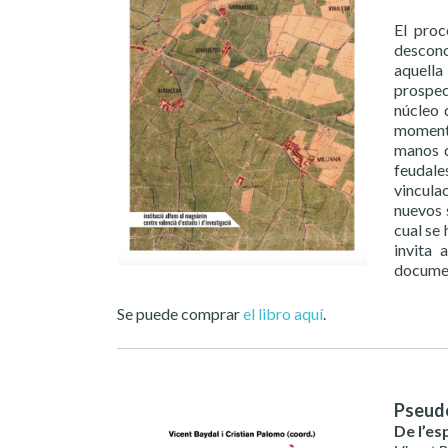
El proc
descono
aquella
prospecc
núcleo 
momento
manos d
feudale
vincula
nuevos 
cual se 
invita 
document
Se puede comprar
el libro aquí
.
Pseudo
De l’es