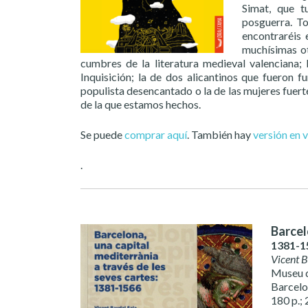
Simat, que t
posguerra. To
encontraréis 
muchísimas ot
cumbres de la literatura medieval valenciana;
Inquisición; la de dos alicantinos que fueron
populista desencantado o la de las mujeres fuert
de la que estamos hechos.
Se puede
comprar aquí
. También hay
versión en 
.
Barcel
1381-1
Vicent 
Museu 
Barcelo
180 p.; 