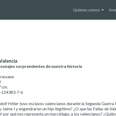
Saltar
al
Quienes somos
Inv
contenido
Valencia
sonajes sorprendentes de nuestra historia
Drassana
2
7 cm.
4-124383-7-6
dolf Hitler tuvo esclavos valencianos durante la Segunda Guerra 
 Jaime I y engendraron un hijo ilegítimo? ¿O que las Fallas de Va
Y por qué nos representa un murciélago, a los valencianos? ¿Quién e