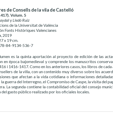
bres de Consells de la vila de Castelló
417). Volum. 5
Baydal
y
Lledó Ruiz
cions de la Universitat de València
ón Fonts Històriques Valencianes
a, 2019
27 x 19 cm.
978-84-9134-536-7
lumen es la quinta aportación al proyecto de edición de las acta
ón en época bajomedieval y comprende los manuscritos conserva
6 i 1416-1417. Como en los anteriores casos, los libros de cada an
onsellers de la villa, con un contenido muy diverso sobre los acue
isiones que afectan a la vida cotidiana o informaciones detallad
 la guerra del Interregno, el Compromiso de Caspe, la visita del pa
ra. La segunda contiene la contabilidad oficial del consejo munic
 del gasto público realizado por los oficiales locales.