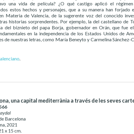
uvo una vida de película? ¿O qué castigo aplicó el régimen 
dos estos hechos y personajes, que a su manera han forjado el 
en Materia de Valencia, de la sugerente voz del conocido inve
ras historias sorprendentes. Por ejemplo, la del castellano de To
 la del biznieto del papa Borja, gobernador en Orán, que fue 
 fundamentales en la independencia de los Estados Unidos de Am
es de nuestras letras, como María Beneyto y Carmelina Sánchez-Cuti
valenciano
.
ona, una capital mediterrània a través de les seves cart
566
Baydal
de Barcelona
na, 2021
21 x 15 cm.