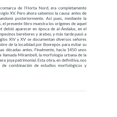
a comarca de l’Horta Nord, era completamente
 siglo XV. Pero ahora sabemos la causa: antes de
bandonó posteriormente. Así pues, mediante la
as, el presente libro muestra los orígenes de aquel
et debió aparecer en época de al-Ándalus, en el
pesinos bereberes y árabes, y más tarde pasó a
 siglos XIV y XV se documentan diversos señores
bre de la localidad por Bonrepòs para evitar su
unas décadas antes. Finalmente, hacia 1450 unos
a llamada Mirambell, la morfología urbana de la
ra joya patrimonial. Esta obra, en definitiva, nos
o de combinación de estudios morfológicos y