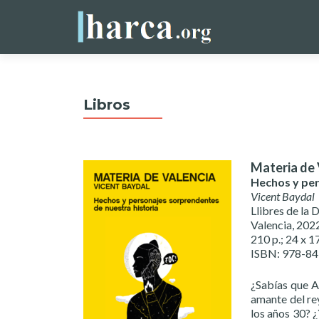
Libros
Materia de 
Hechos y per
Vicent Baydal
Llibres de la 
Valencia, 202
210 p.; 24 x 1
ISBN: 978-8
¿Sabías que A
amante del rey
los años 30? ¿