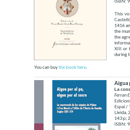
ISBN: 
This vo
Castell
1416 an
the muni
the agr
informa
XIII or
during t
You can buy
the book here
.
Aigua p
La cons
Ferran E
Edicions
Espai /
Lleida,
143 p; 
ISBN: 