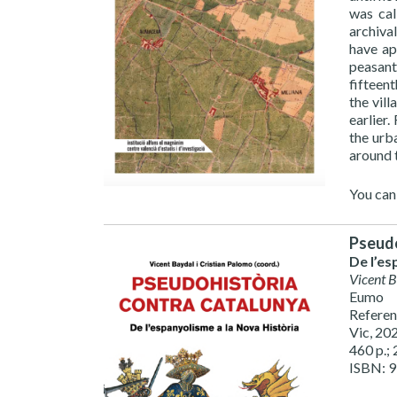
was cal
archiva
have ap
peasant
fifteen
the vill
earlier
the urb
around 
You ca
Pseudo
De l’es
Vicent 
Eumo
Referen
Vic, 20
460 p.; 
ISBN: 