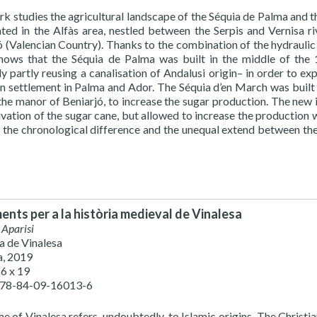
rk studies the agricultural landscape of the Séquia de Palma and 
ated in the Alfàs area, nestled between the Serpis and Vernisa r
ó (Valencian Country). Thanks to the combination of the hydrauli
hows that the Séquia de Palma was built in the middle of the 
y partly reusing a canalisation of Andalusi origin– in order to ex
an settlement in Palma and Ador. The Séquia d’en March was built 
 the manor of Beniarjó, to increase the sugar production. The new 
ivation of the sugar cane, but allowed to increase the production 
 the chronological difference and the unequal extend between th
nts per a la història medieval de Vinalesa
 Aparisi
ca de Vinalesa
a, 2019
26 x 19
978-84-09-16013-6
e of Vinalesa refers, undoubtedly, to Islamic origins. The Christi