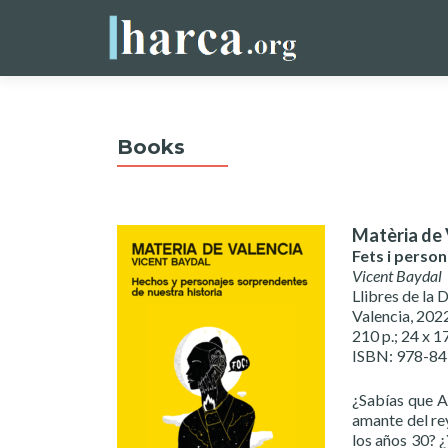
Books
Matèria de 
Fets i perso
Vicent Baydal
Llibres de la 
Valencia, 202
210 p.; 24 x 1
ISBN: 978-8
¿Sabías que A
amante del rey
los años 30? ¿