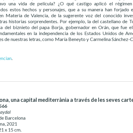
uvo una vida de película? ¿O qué castigo aplicó el régimen 
dos estos hechos y personajes, que a su manera han forjado el 
en Materia de Valencia, de la sugerente voz del conocido inve
ras historias sorprendentes. Por ejemplo, la del castellano de To
 la del biznieto del papa Borja, gobernador en Orán, que fue 
 fundamentales en la independencia de los Estados Unidos de Am
es de nuestras letras, como María Beneyto y Carmelina Sánchez-Cuti
encian
.
ona, una capital mediterrània a través de les seves cart
566
Baydal
de Barcelona
na, 2021
21 x 15 cm.