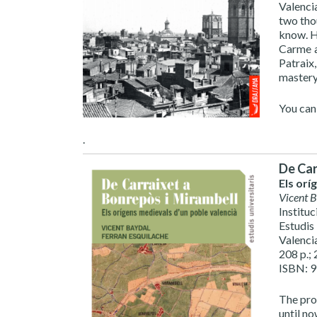
Valenci
two tho
know. H
Carme a
Patraix
mastery
You ca
.
De Car
Els orí
Vicent 
Institu
Estudis 
Valenci
208 p.; 
ISBN: 
The pro
until n