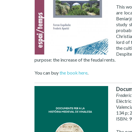
This wo
are loc
Beniarj
study s
probabl
Christi
lord of
the cult
Despite
purpose: the increase of the feudal rents.
You can buy
the book here
.
Docume
Frederic
Elèctri
Valenci
134 p; 
ISBN: 
The nam