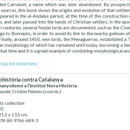
led Carraixet, a name which was later abandoned. By prospecti
l sources, this book shows the origins and evolution of that sett
peared in the al-Andalus period, at the time of the constructi
s, and later passed into the hands of Christian settlers, in the ep
th centuries, several feudal lords are documented, such as the Ci
age to Bonrepòs, in order to avoid its link to the nearby gallows 
. Finally, around 1450, new lords, the Menaguerras, established a 
an morphology of which has remained until today, becoming a heri
that time and it is a great example of combining morphological and
n
buy the book here
.
història contra Catalunya
panyolisme a l’Institut Nova Història
Baydal
,
Cristian Palomo
(coords.)
ts collection
20
21,5 x 13,5 cm.
978-84-9766-689-3