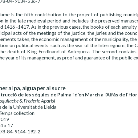
978-84-9134-536-7
lume is the fifth contribution to the project of publishing munic
ón in the late medieval period and includes the preserved manus
d 1416 -1417. As in the previous cases, the books of each annuity 
cipal acts of the meetings of the justice, the juries and the counc
eements taken, the economic management of the municipality, the de
tion on political events, such as the war of the Interregnum, the
 the death of King Ferdinand of Antequera. The second contains t
he year of its management, as proof and guarantee of the public ex
er al pa, aigua per al sucre
trucció de les séquies de Palma i d’en March a l’Alfàs de l’Hort
squilache
&
Frederic Aparisi
 de la Universitat de Lleida
 Temps collection
 2019
24 x 17
978-84-9144-192-2