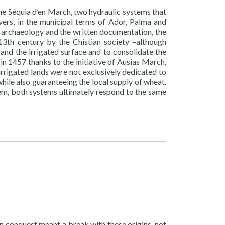
the Séquia d’en March, two hydraulic systems that
ivers, in the municipal terms of Ador, Palma and
c archaeology and the written documentation, the
13th century by the Chistian society –although
pand the irrigated surface and to consolidate the
in 1457 thanks to the initiative of Ausias March,
irrigated lands were not exclusively dedicated to
while also guaranteeing the local supply of wheat.
em, both systems ultimately respond to the same
an conquest meant a break with these origins, not