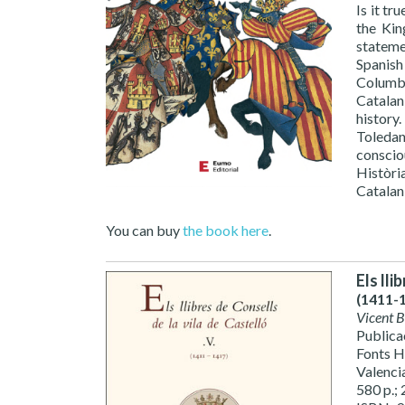
Is it t
the Kin
stateme
Spanish
Columbu
Catalan
history
Toledan
conscio
Històri
Catalan
You can buy
the book here
.
Els lli
(1411-1
Vicent 
Publica
Fonts H
Valenci
580 p.; 