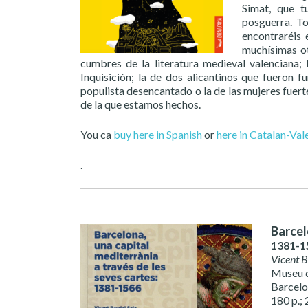
Simat, que t
posguerra. To
encontraréis 
muchísimas ot
cumbres de la literatura medieval valenciana;
Inquisición; la de dos alicantinos que fueron
populista desencantado o la de las mujeres fuert
de la que estamos hechos.
You ca
buy here in Spanish
or
here in Catalan-Val
.
Barcel
1381-1
Vicent 
Museu 
Barcelo
180 p.; 