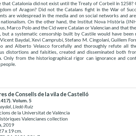
rue that Catalonia did not exist until the Treaty of Corbeil in 125
gdom of Aragon? Did not the Catalans fight in the War of Succ
nts are widespread in the media and on social networks and are
 nationalism. On the other hand, the Institut Nova Història (IN
s, Marco Polo and the Cid were Catalan or Valencian and that the 
, but a systematic censorship built by Castile would have been r
. Vicent Baydal, Xevi Camprubí, Stefano M. Cingolani, Guillem For
o and Alberto Velasco forcefully and thoroughly refute all the
us distortions and falsities, created and disseminated both fr
a. Only from the historiographical rigor can ignorance and co
 people.
bres de Consells de la vila de Castelló
417). Volum. 5
Baydal
,
Lledó Ruiz
cions de la Universitat de València
istòriques Valencianes collection
a, 2019
27 x 19 cm.