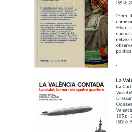
ISSN: 
From th
communi
Histori
council
network
observa
politic
.
La Val
La Ciut
Vicent 
Drassa
Odissea
Valenci
185 p.; 
ISBN: 