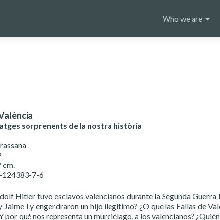
Skip
to
Who we are
content
València
natges sorprenents de la nostra història
Drassana
2
7 cm.
4-124383-7-6
dolf Hitler tuvo esclavos valencianos durante la Segunda Guerra 
 Jaime I y engendraron un hijo ilegítimo? ¿O que las Fallas de Va
Y por qué nos representa un murciélago, a los valencianos? ¿Quién e