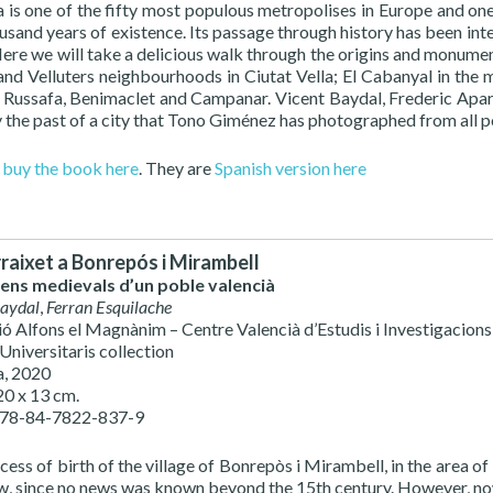
a is one of the fifty most populous metropolises in Europe and one 
usand years of existence. Its passage through history has been inte
ere we will take a delicious walk through the origins and monuments
nd Velluters neighbourhoods in Ciutat Vella; El Cabanyal in the ma
, Russafa, Benimaclet and Campanar. Vicent Baydal, Frederic Apari
 the past of a city that Tono Giménez has photographed from all po
n
buy the book here
. They are
Spanish version here
raixet a Bonrepós i Mirambell
gens medievals d’un poble valencià
Baydal
,
Ferran Esquilache
ció Alfons el Magnànim – Centre Valencià d’Estudis i Investigacions
Universitaris collection
a, 2020
20 x 13 cm.
978-84-7822-837-9
cess of birth of the village of Bonrepòs i Mirambell, in the area 
ow, since no news was known beyond the 15th century. However, no