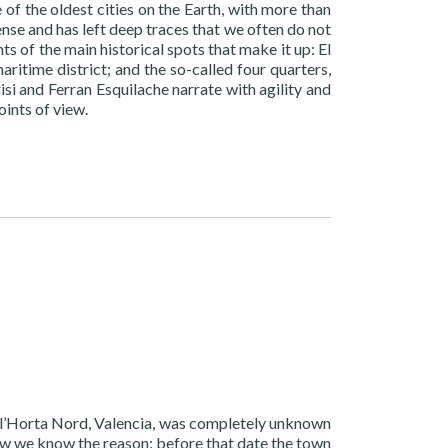
of the oldest cities on the Earth, with more than
nse and has left deep traces that we often do not
 of the main historical spots that make it up: El
ritime district; and the so-called four quarters,
si and Ferran Esquilache narrate with agility and
ints of view.
of l’Horta Nord, Valencia, was completely unknown
w we know the reason: before that date the town