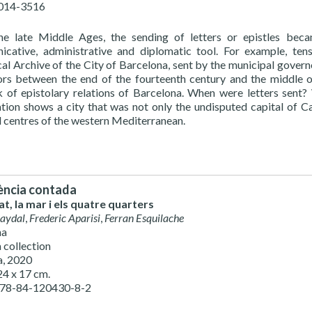
2014-3516
e late Middle Ages, the sending of letters or epistles beca
cative, administrative and diplomatic tool. For example, tens
cal Archive of the City of Barcelona, sent by the municipal govern
ors between the end of the fourteenth century and the middle o
 of epistolary relations of Barcelona. When were letters se
tion shows a city that was not only the undisputed capital of C
al centres of the western Mediterranean.
ència contada
at, la mar i els quatre quarters
Baydal
,
Frederic Aparisi
,
Ferran Esquilache
na
 collection
a, 2020
24 x 17 cm.
978-84-120430-8-2